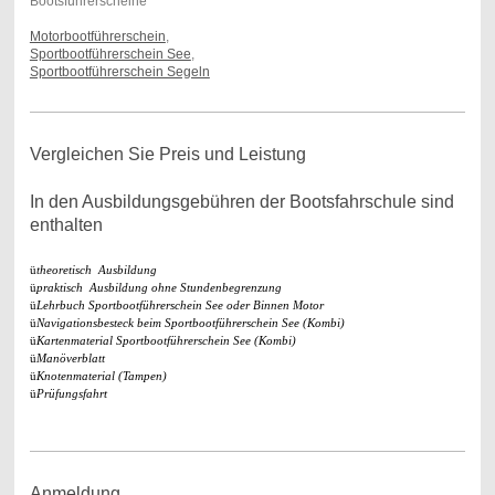
Bootsführerscheine
Motorbootführerschein
,
Sportbootführerschein See
,
Sportbootführerschein Segeln
Vergleichen Sie Preis und Leistung
In den Ausbildungsgebühren der Bootsfahrschule sind
enthalten
ü
theoretisch Ausbildung
ü
praktisch Ausbildung ohne Stundenbegrenzung
ü
Lehrbuch Sportbootführerschein See oder Binnen Motor
ü
Navigationsbesteck beim Sportbootführerschein See (Kombi)
ü
Kartenmaterial Sportbootführerschein See (Kombi)
ü
Manöverblatt
ü
Knotenmaterial (Tampen)
ü
Prüfungsfahrt
Anmeldung