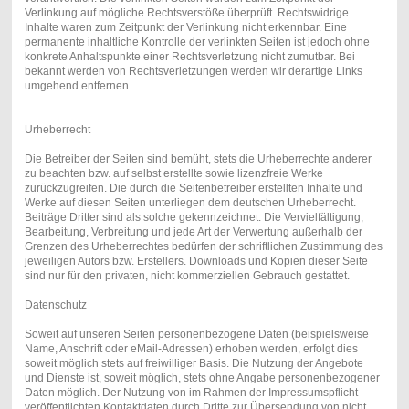
Verlinkung auf mögliche Rechtsverstöße überprüft. Rechtswidrige
Inhalte waren zum Zeitpunkt der Verlinkung nicht erkennbar. Eine
permanente inhaltliche Kontrolle der verlinkten Seiten ist jedoch ohne
konkrete Anhaltspunkte einer Rechtsverletzung nicht zumutbar. Bei
bekannt werden von Rechtsverletzungen werden wir derartige Links
umgehend entfernen.
Urheberrecht
Die Betreiber der Seiten sind bemüht, stets die Urheberrechte anderer
zu beachten bzw. auf selbst erstellte sowie lizenzfreie Werke
zurückzugreifen. Die durch die Seitenbetreiber erstellten Inhalte und
Werke auf diesen Seiten unterliegen dem deutschen Urheberrecht.
Beiträge Dritter sind als solche gekennzeichnet. Die Vervielfältigung,
Bearbeitung, Verbreitung und jede Art der Verwertung außerhalb der
Grenzen des Urheberrechtes bedürfen der schriftlichen Zustimmung des
jeweiligen Autors bzw. Erstellers. Downloads und Kopien dieser Seite
sind nur für den privaten, nicht kommerziellen Gebrauch gestattet.
Datenschutz
Soweit auf unseren Seiten personenbezogene Daten (beispielsweise
Name, Anschrift oder eMail-Adressen) erhoben werden, erfolgt dies
soweit möglich stets auf freiwilliger Basis. Die Nutzung der Angebote
und Dienste ist, soweit möglich, stets ohne Angabe personenbezogener
Daten möglich. Der Nutzung von im Rahmen der Impressumspflicht
veröffentlichten Kontaktdaten durch Dritte zur Übersendung von nicht