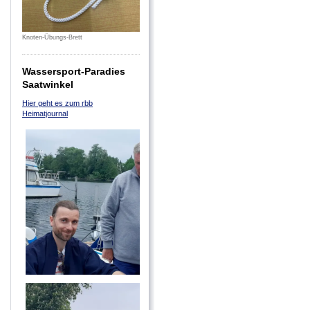
Knoten-Übungs-Brett
Wassersport-Paradies
Saatwinkel
Hier geht es zum rbb
Heimatjournal